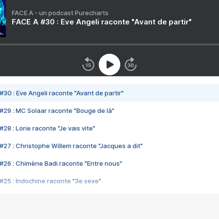
FACE A - un podcast Purecharts
FACE A #30 : Eve Angeli raconte "Avant de partir"
#30 : Eve Angeli raconte "Avant de partir"
#29 : MC Solaar raconte "Bouge de là"
28 : Lorie raconte "Je vais vite"
#27 : Christophe Willem raconte "Jacques a dit"
#26 : Chimène Badi raconte "Entre nous"
#25 : Indochine raconte "3e sexe"
#24 : Zaho raconte "C'est chelou"
#23 : Patrick Bruel raconte "Au café des délices"