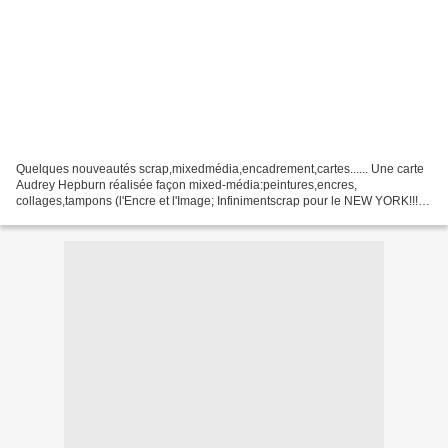
Quelques nouveautés scrap,mixedmédia,encadrement,cartes...... Une carte
Audrey Hepburn réalisée façon mixed-média:peintures,encres,
collages,tampons (l'Encre et l'Image; Infinimentscrap pour le NEW YORK!!!!,
CherieM....) et son encadrement pas tout à...