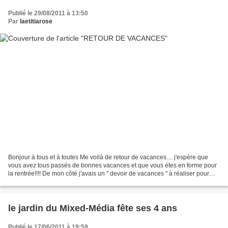
Publié le 29/08/2011 à 13:50
Par
laetitiarose
Bonjour à tous et à toutes Me voilà de retour de vacances.... j'espère que
vous avez tous passés de bonnes vacances et que vous étes en forme pour
la rentrée!!!! De mon côté j'avais un " devoir de vacances " à réaliser pour
mon cours de broderie traditionnelle,...
le jardin du Mixed-Média fête ses 4 ans
Publié le 17/06/2011 à 19:59