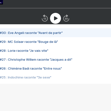
#30 : Eve Angeli raconte "Avant de partir"
#29 : MC Solaar raconte "Bouge de là"
28 : Lorie raconte "Je vais vite"
#27 : Christophe Willem raconte "Jacques a dit"
#26 : Chimène Badi raconte "Entre nous"
#25 : Indochine raconte "3e sexe"
#24 : Zaho raconte "C'est chelou"
#23 : Patrick Bruel raconte "Au café des délices"
#22 : Kyo raconte "Le chemin"