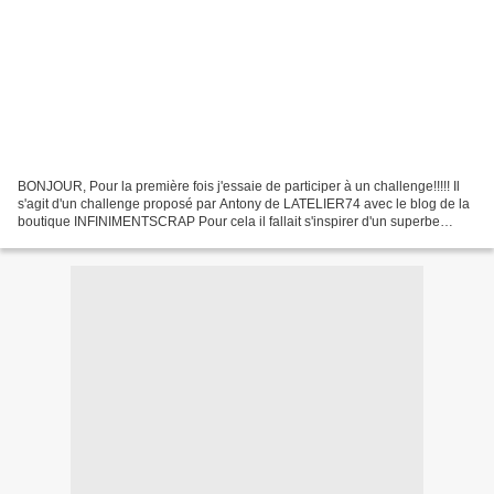
BONJOUR, Pour la première fois j'essaie de participer à un challenge!!!!! Il
s'agit d'un challenge proposé par Antony de LATELIER74 avec le blog de la
boutique INFINIMENTSCRAP Pour cela il fallait s'inspirer d'un superbe
tutoriel réalisé par Antony "Latelier74"et...