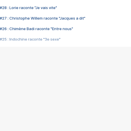
28 : Lorie raconte "Je vais vite"
#27 : Christophe Willem raconte "Jacques a dit"
#26 : Chimène Badi raconte "Entre nous"
#25 : Indochine raconte "3e sexe"
#24 : Zaho raconte "C'est chelou"
#23 : Patrick Bruel raconte "Au café des délices"
#22 : Kyo raconte "Le chemin"
#21 : Nolwenn Leroy raconte "Cassé"
#20 : Patrick Hernandez raconte "Born to be alive"
#19 : Lorie raconte "Près de moi"
#18 : Michael Jones raconte "A nos actes manqués" (avec Jean-Jacque
#17 : Khaled raconte "Aïcha"