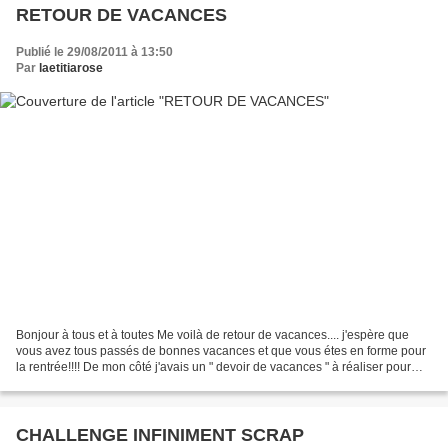
RETOUR DE VACANCES
Publié le 29/08/2011 à 13:50
Par
laetitiarose
Bonjour à tous et à toutes Me voilà de retour de vacances.... j'espère que
vous avez tous passés de bonnes vacances et que vous étes en forme pour
la rentrée!!!! De mon côté j'avais un " devoir de vacances " à réaliser pour
mon cours de broderie traditionnelle,...
CHALLENGE INFINIMENT SCRAP