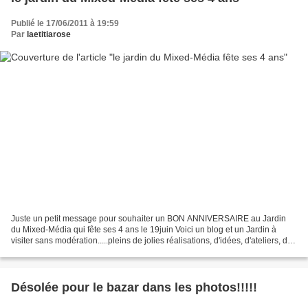
Publié le 17/06/2011 à 19:59
Par
laetitiarose
Juste un petit message pour souhaiter un BON ANNIVERSAIRE au Jardin
du Mixed-Média qui fête ses 4 ans le 19juin Voici un blog et un Jardin à
visiter sans modération.....pleins de jolies réalisations, d'idées, d'ateliers, de
challenges à suivre!!!!! ....et...
Désolée pour le bazar dans les photos!!!!!