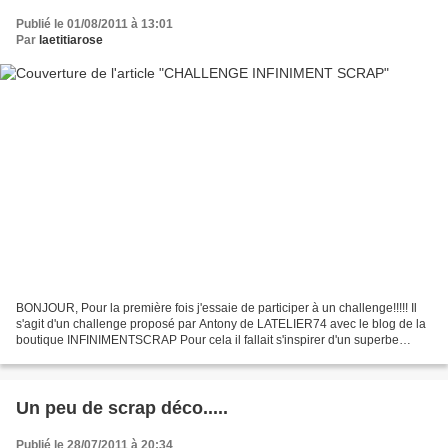
Publié le 01/08/2011 à 13:01
Par
laetitiarose
BONJOUR, Pour la première fois j'essaie de participer à un challenge!!!!! Il
s'agit d'un challenge proposé par Antony de LATELIER74 avec le blog de la
boutique INFINIMENTSCRAP Pour cela il fallait s'inspirer d'un superbe
tutoriel réalisé par Antony "Latelier74"et...
Un peu de scrap déco.....
Publié le 28/07/2011 à 20:34