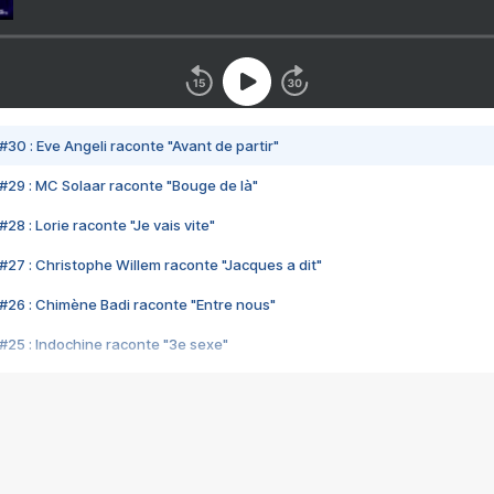
#30 : Eve Angeli raconte "Avant de partir"
#29 : MC Solaar raconte "Bouge de là"
28 : Lorie raconte "Je vais vite"
#27 : Christophe Willem raconte "Jacques a dit"
#26 : Chimène Badi raconte "Entre nous"
#25 : Indochine raconte "3e sexe"
#24 : Zaho raconte "C'est chelou"
#23 : Patrick Bruel raconte "Au café des délices"
#22 : Kyo raconte "Le chemin"