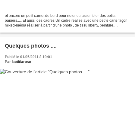
et encore un petit carnet de bord pour noter et rassembler des petits
papiers..... Et aussi des cadres Un cadre réalisé avec une petite carte façon
mixed-média réaliser à partir d'une photo , de tissu liberty, peinture,
tampons....
Quelques photos ....
Publié le 01/05/2011 à 19:01
Par
laetitiarose