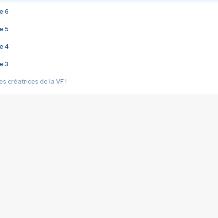
e 6
e 5
e 4
e 3
s créatrices de la VF !
e 2
e 1
e Mektoub My Love arrive enfin ! Rencontre avec Shaïn Boumedine et Sal
i : après Toni en famille
elle réalise le bouleversant Dites lui que je l'aime
ais ! Rencontre autour de Vie privée de Rebecca Zlotowski
 de Marguerite, Grave... Rencontre avec Ella Rumpf